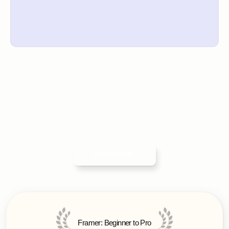
Utilisateurs 
Utilisateurs 
Des exemples concrets pour remplir chaque étape du brief
Une vue d’ensemble du process 
Les bonnes pratiques pour obtenir un formulaire impactant 
dès le premier essai
Framer: Beginner to Pro