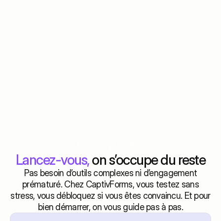
249€
/ 500€
HT
Commander gratuitement  !
Commander gratuitement  !
Offre de spéciale !
Inclus en plus de Gratuit :
100% personnalisé
Choix de votre formulaire
Intégration de votre logo
Intégration de votre branding
Vos questions
Formulaire interactif
Mise en ligne de votre formulaire
Connexion à votre adresse mail
Intégration possible sur votre site
Suivi de conversion
Débloqué en 2h
Comment ça marche ?
Support 
Lancez-vous, 
on s’occupe du reste
Pas besoin d’outils complexes ni d’engagement
prématuré. Chez CaptivForms, vous testez sans
stress, vous débloquez si vous êtes convaincu. Et pour
bien démarrer, on vous guide pas à pas.