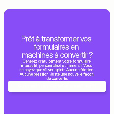
Prêt à transformer vos 
formulaires en 
machines à convertir ?
Générez gratuitement votre formulaire 
interactif, personnalisé et immersif. Vous 
ne payez que s’il vous plaît. Aucune friction. 
Aucune pression. Juste une nouvelle façon 
de convertir.
Commander mon CaptivForms maintenant !
Commander mon CaptivForms maintenant !