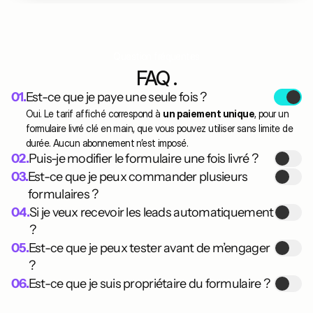
Question fréquentes
FAQ .
01.
Est-ce que je paye une seule fois ?
Oui. Le tarif affiché correspond à 
un paiement unique
, pour un 
formulaire livré clé en main, que vous pouvez utiliser sans limite de 
durée. Aucun abonnement n’est imposé.
02.
Puis-je modifier le formulaire une fois livré ?
03.
Est-ce que je peux commander plusieurs 
vous ne payez que si le résultat vous convient 
formulaires ?
à 100 %
04.
Si je veux recevoir les leads automatiquement 
?
05.
Est-ce que je peux tester avant de m’engager 
toutes les réponses au 
formulaire sont redirigées automatiquement vers l’adresse 
?
email que vous nous avez communiquée
06.
Est-ce que je suis propriétaire du formulaire ?
gratuite
le formulaire vous appartient