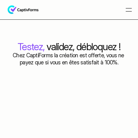
Tarif
Galerie
Testez,
 validez, débloquez !
À propos
Chez CaptiForms la création est offerte, vous ne 
payez que si vous en êtes satisfait à 100%.
Faq
Contact
Tarifs
Discuter avec nous.
Discuter avec nous.